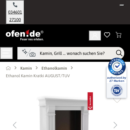
alt springen
034601
27100
Kamin
Ethanolkamin
Ethanol Kamin Kratki AUGUST/TUV