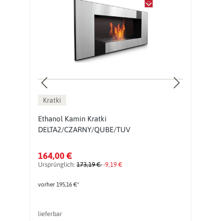
Kratki
Ethanol Kamin Kratki
E
DELTA2/CZARNY/QUBE/TUV
164,00 €
5
Ursprünglich:
173,19 €
-9,19 €
Ur
vorher 195,16 €*
vo
lieferbar
li