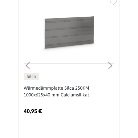
Silca
Wärmedämmplatte Silca 250KM
D
1000x625x40 mm Calciumsilikat
s
40,95 €
7