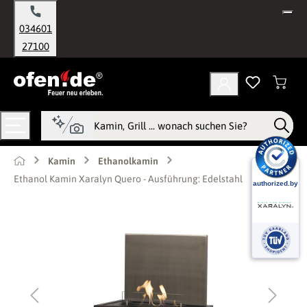
alt springen
034601
27100
Kamin
Ethanolkamin
Ethanol Kamin Xaralyn Quero - Ausführung: Edelstahl