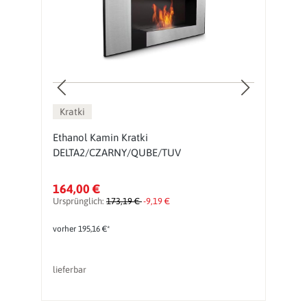
Kratki
V
Ethanol Kamin Kratki
H
DELTA2/CZARNY/QUBE/TUV
K
164,00 €
7
Ursprünglich:
173,19 €
-9,19 €
vorher 195,16 €*
lieferbar
li