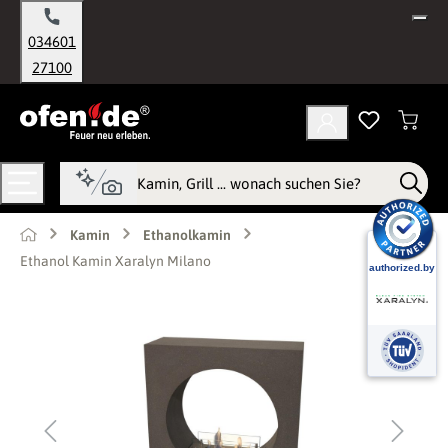
alt springen
034601
27100
Kamin
Ethanolkamin
Ethanol Kamin Xaralyn Milano