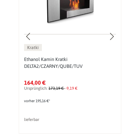
Kratki
Ethanol Kamin Kratki
H
DELTA2/CZARNY/QUBE/TUV
K
164,00 €
7
Ursprünglich:
173,19 €
-9,19 €
vorher 195,16 €*
lieferbar
li