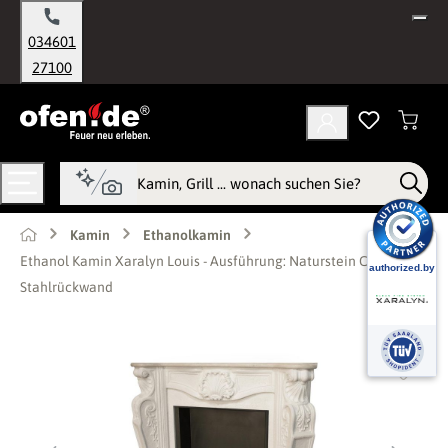
alt springen
034601
27100
Kamin
Ethanolkamin
Ethanol Kamin Xaralyn Louis - Ausführung: Naturstein C02,
Stahlrückwand