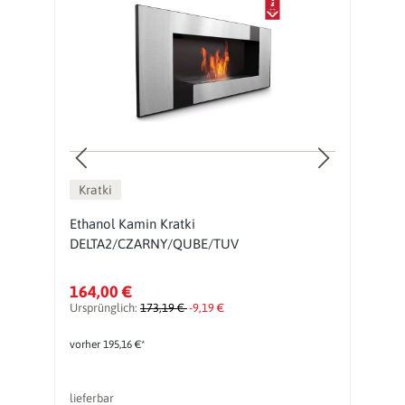
Kratki
Ethanol Kamin Kratki
H
DELTA2/CZARNY/QUBE/TUV
K
164,00 €
7
Ursprünglich:
173,19 €
-9,19 €
vorher 195,16 €*
lieferbar
li