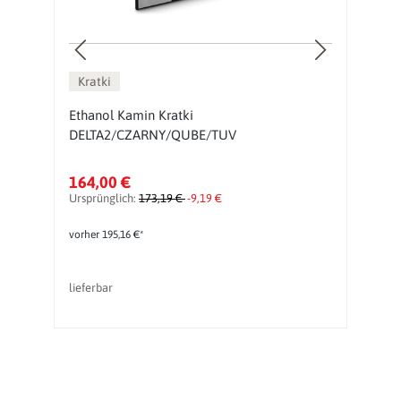
Kratki
Ethanol Kamin Kratki
H
DELTA2/CZARNY/QUBE/TUV
K
164,00 €
7
Ursprünglich:
173,19 €
-9,19 €
vorher 195,16 €*
lieferbar
li