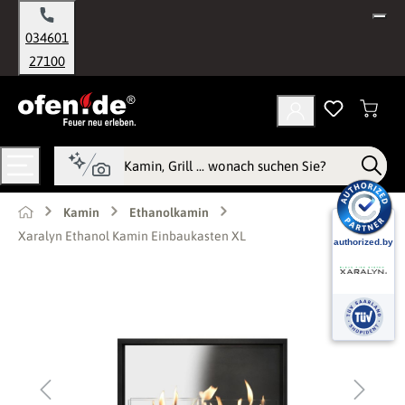
alt springen
034601
27100
Kamin
Ethanolkamin
Xaralyn Ethanol Kamin Einbaukasten XL