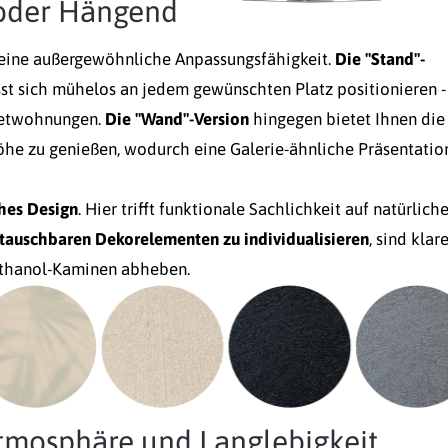
d oder Hängend
seine außergewöhnliche Anpassungsfähigkeit.
Die "Stand"-
sst sich mühelos an jedem gewünschten Platz positionieren -
Mietwohnungen.
Die "Wand"-Version
hingegen bietet Ihnen die
öhe zu genießen, wodurch eine Galerie-ähnliche Präsentatio
ches Design
. Hier trifft funktionale Sachlichkeit auf natürlich
stauschbaren Dekorelementen zu individualisieren
, sind klar
-Ethanol-Kaminen abheben.
Atmosphäre und Langlebigkeit