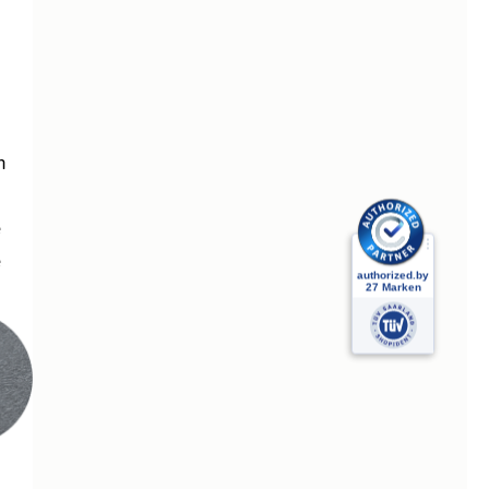
n
e
e