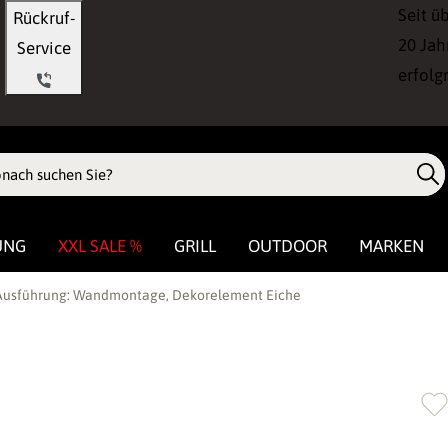
Seit ü
Rückruf-
20 Jah
Service
erfolg
UNG
XXL SALE %
GRILL
OUTDOOR
MARKEN
- Ausführung: Wandmontage, Dekorelement Eiche