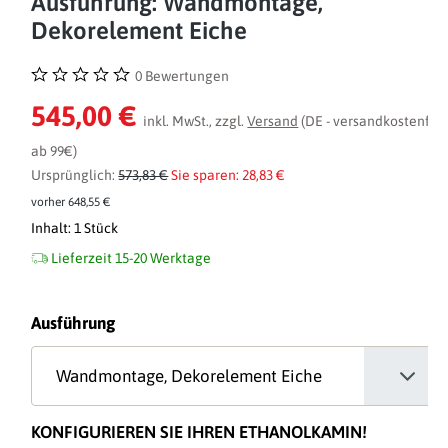
Ausführung: Wandmontage,
Dekorelement Eiche
0 Bewertungen
Durchschnittliche Bewertung von 0 von 5 Sternen
545,00 €
inkl. MwSt., zzgl.
Versand
(DE - versandkostenfrei
ab 99€)
Ursprünglich:
573,83 €
Sie sparen: 28,83 €
vorher 648,55 €
Inhalt:
1 Stück
Lieferzeit 15-20 Werktage
auswählen
Ausführung
KONFIGURIEREN SIE IHREN ETHANOLKAMIN!