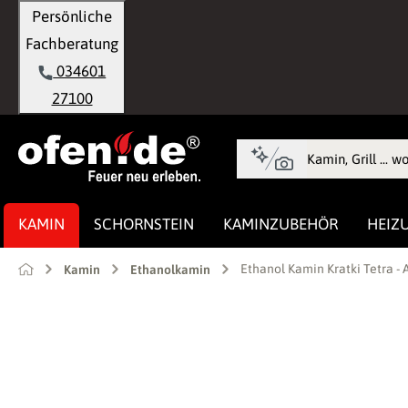
Persönliche
springen
Zur Hauptnavigation springen
Fachberatung
034601
27100
KAMIN
SCHORNSTEIN
KAMINZUBEHÖR
HEIZ
Ethanol Kamin Kratki Tetra 
Kamin
Ethanolkamin