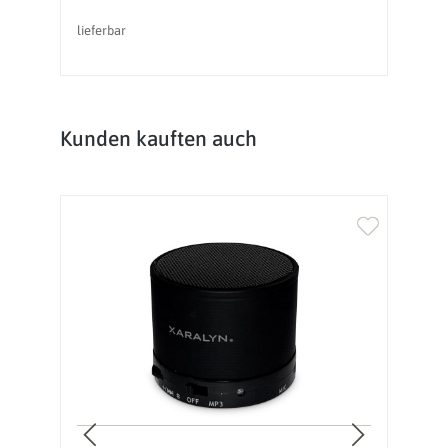
lieferbar
li
Produktgalerie überspringen
Kunden kauften auch