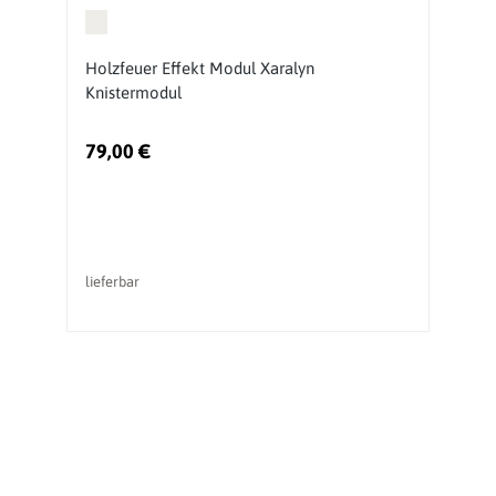
e-
Holzfeuer Effekt Modul Xaralyn
K
Knistermodul
G
79,00 €
li
lieferbar