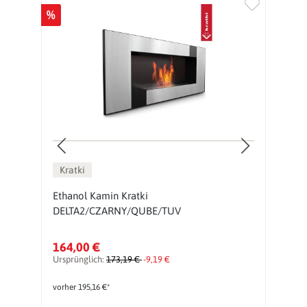
%
Kratki
Ethanol Kamin Kratki
H
DELTA2/CZARNY/QUBE/TUV
K
164,00 €
7
Ursprünglich:
173,19 €
-9,19 €
vorher 195,16 €*