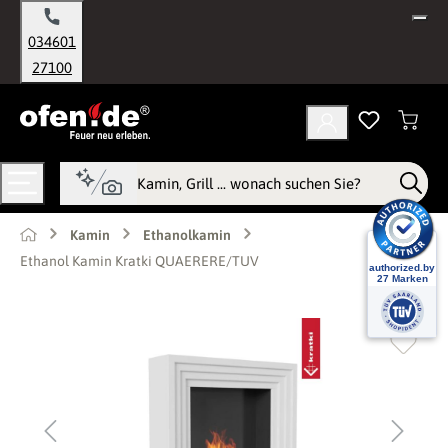
alt springen
034601
27100
Kamin
Ethanolkamin
Ethanol Kamin Kratki QUAERERE/TUV