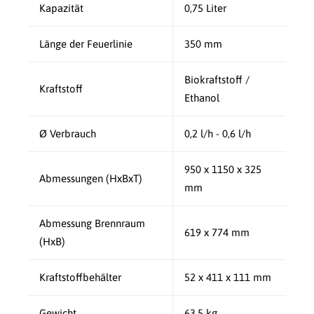
Kapazität
0,75 Liter
Länge der Feuerlinie
350 mm
Biokraftstoff /
Kraftstoff
Ethanol
Ø Verbrauch
0,2 l/h - 0,6 l/h
950 x 1150 x 325
Abmessungen (HxBxT)
mm
Abmessung Brennraum
619 x 774 mm
(HxB)
Kraftstoffbehälter
52 x 411 x 111 mm
Gewicht
63,5 kg