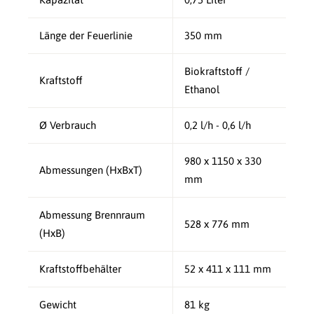
Länge der Feuerlinie
350 mm
Biokraftstoff /
Kraftstoff
Ethanol
Ø Verbrauch
0,2 l/h - 0,6 l/h
980 x 1150 x 330
Abmessungen (HxBxT)
mm
Abmessung Brennraum
528 x 776 mm
(HxB)
Kraftstoffbehälter
52 x 411 x 111 mm
Gewicht
81 kg