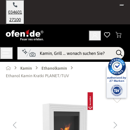
alt springen
034601
27100
Kamin
Ethanolkamin
Ethanol Kamin Kratki PLANET/TUV