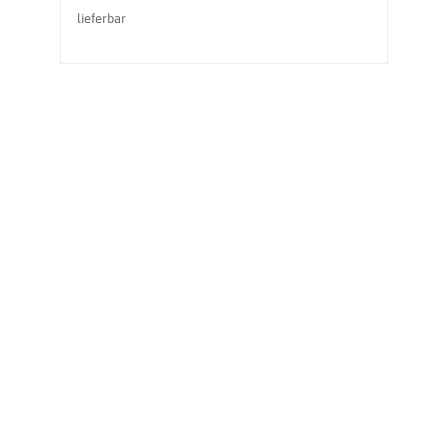
lieferbar
li