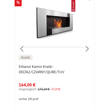
%
%
Kratki
Ethanol Kamin Kratki
E
DELTA2/CZARNY/QUBE/TUV
164,00 €
5
Ursprünglich:
173,19 €
-9,19 €
Ur
vorher 195,16 €*
vo