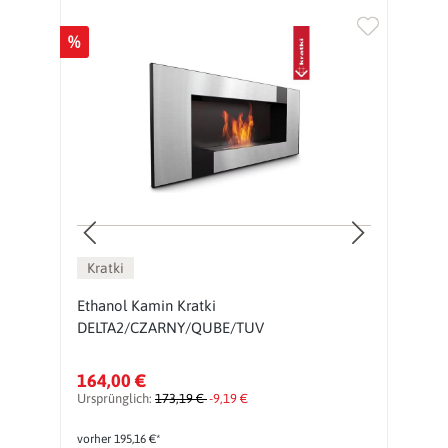
%
Kratki
Ethanol Kamin Kratki
H
DELTA2/CZARNY/QUBE/TUV
K
164,00 €
7
Ursprünglich:
173,19 €
-9,19 €
vorher 195,16 €*