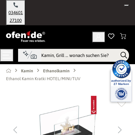
alt springen
034601
27100
Kamin
Ethanolkamin
Ethanol Kamin Kratki HOTEL/MINI/TUV