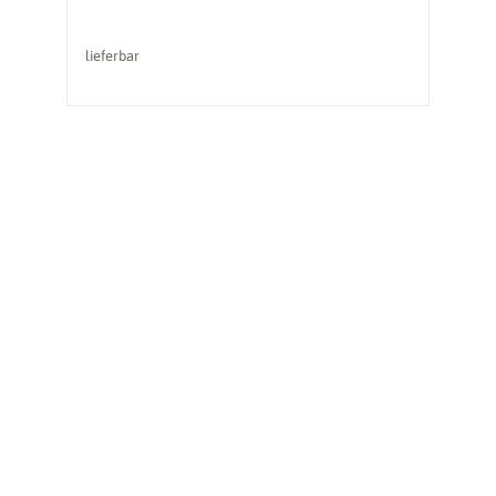
lieferbar
li