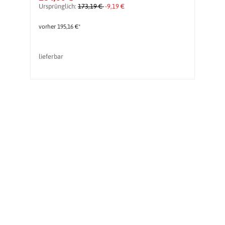
Ursprünglich:
173,19 €
-9,19 €
Ur
vorher 195,16 €*
vo
lieferbar
li