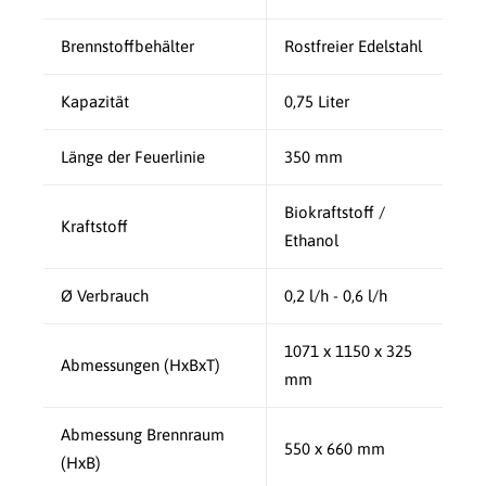
Brennstoffbehälter
Rostfreier Edelstahl
Kapazität
0,75 Liter
Länge der Feuerlinie
350 mm
Biokraftstoff /
Kraftstoff
Ethanol
Ø Verbrauch
0,2 l/h - 0,6 l/h
1071 x 1150 x 325
Abmessungen (HxBxT)
mm
Abmessung Brennraum
550 x 660 mm
(HxB)