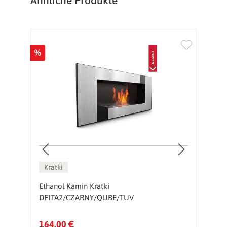
Ähnliche Produkte
%
%
Kratki
Ethanol Kamin Kratki
E
DELTA2/CZARNY/QUBE/TUV
164,00 €
5