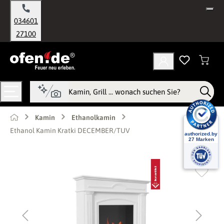
alt springen
034601
27100
Kamin
Ethanolkamin
Ethanol Kamin Kratki DECEMBER/TUV