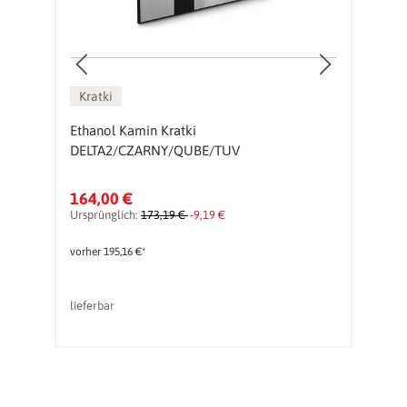
Kratki
Ethanol Kamin Kratki
H
DELTA2/CZARNY/QUBE/TUV
K
164,00 €
7
Ursprünglich:
173,19 €
-9,19 €
vorher 195,16 €*
lieferbar
li