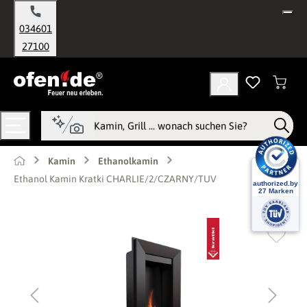
alt springen
034601
27100
Kamin
Ethanolkamin
Ethanol Kamin Kratki CHARLIE/2/CZARNY/TUV