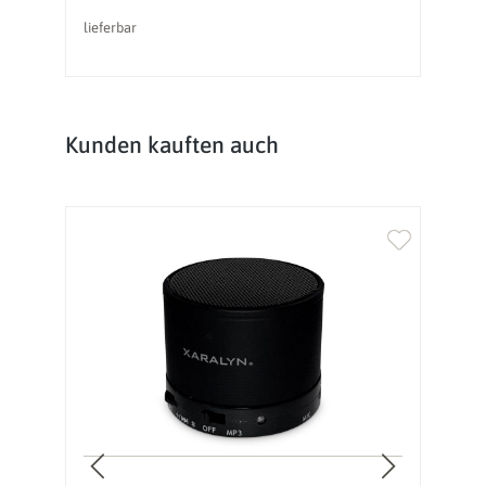
lieferbar
li
Produktgalerie überspringen
Kunden kauften auch