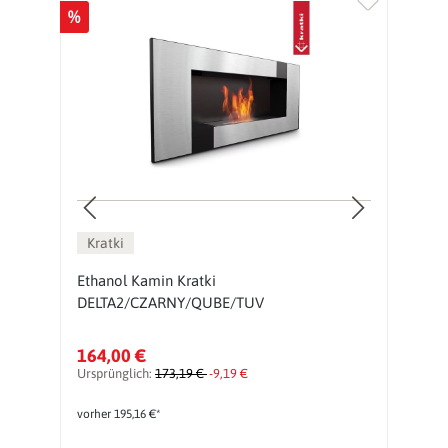
%
%
Kratki
Ethanol Kamin Kratki
E
DELTA2/CZARNY/QUBE/TUV
164,00 €
5
Ursprünglich:
173,19 €
-9,19 €
Ur
vorher 195,16 €*
vo