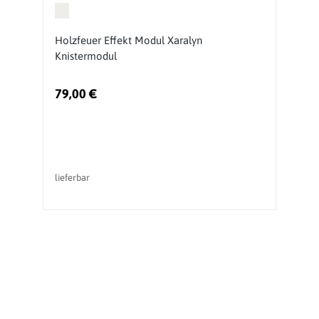
Holzfeuer Effekt Modul Xaralyn
K
Knistermodul
G
79,00 €
li
lieferbar