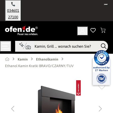
alt springen
034601
27100
Kamin
Ethanolkamin
Ethanol Kamin Kratki BRAVO/CZARNY/TUV