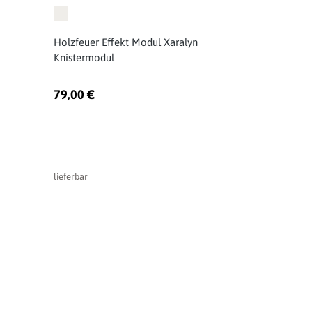
Holzfeuer Effekt Modul Xaralyn
K
Knistermodul
G
79,00 €
li
lieferbar