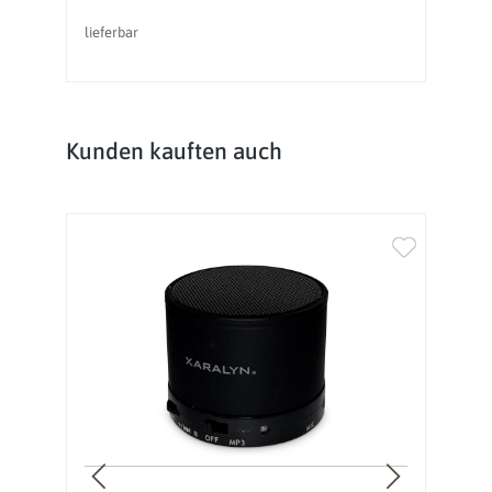
lieferbar
li
Produktgalerie überspringen
Kunden kauften auch