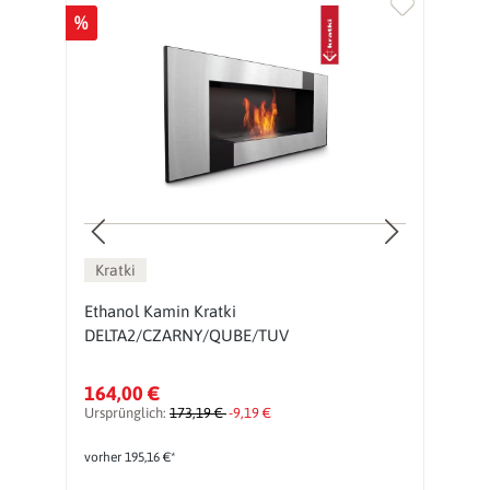
%
Kratki
Ethanol Kamin Kratki
H
DELTA2/CZARNY/QUBE/TUV
K
164,00 €
7
Ursprünglich:
173,19 €
-9,19 €
vorher 195,16 €*