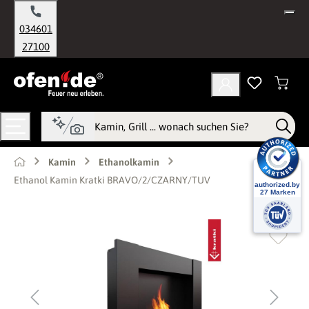
alt springen
034601
27100
Kamin
Ethanolkamin
Ethanol Kamin Kratki BRAVO/2/CZARNY/TUV