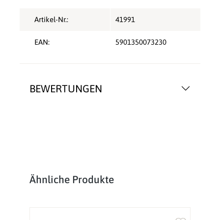
Artikel-Nr.:
41991
EAN:
5901350073230
BEWERTUNGEN
Produktgalerie überspringen
Ähnliche Produkte