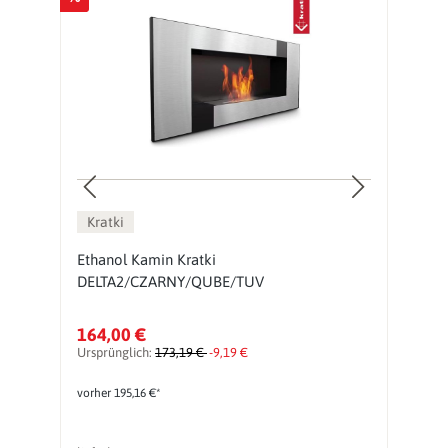
Kratki
Ethanol Kamin Kratki
H
DELTA2/CZARNY/QUBE/TUV
K
164,00 €
7
Ursprünglich:
173,19 €
-9,19 €
vorher 195,16 €*