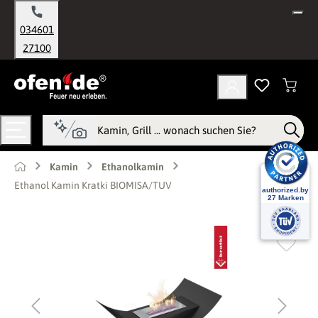
alt springen
034601
27100
Kamin
Ethanolkamin
Ethanol Kamin Kratki BIOMISA/TUV