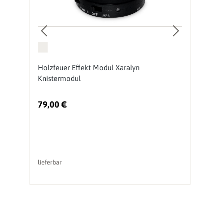
Holzfeuer Effekt Modul Xaralyn
K
Knistermodul
G
79,00 €
li
lieferbar