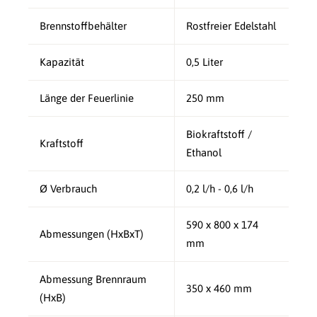
Brennstoffbehälter
Rostfreier Edelstahl
Kapazität
0,5 Liter
Länge der Feuerlinie
250 mm
Biokraftstoff /
Kraftstoff
Ethanol
Ø Verbrauch
0,2 l/h - 0,6 l/h
590 x 800 x 174
Abmessungen (HxBxT)
mm
Abmessung Brennraum
350 x 460 mm
(HxB)