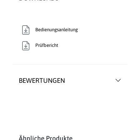
Bedienungsanleitung
Prüfbericht
BEWERTUNGEN
Produktgalerie überspringen
Ähnliche Produkte