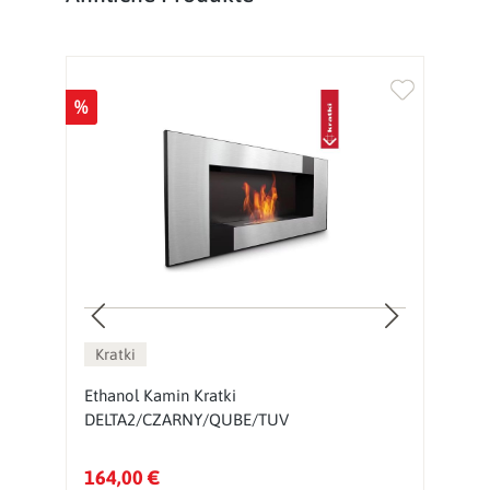
%
%
Kratki
Ethanol Kamin Kratki
E
DELTA2/CZARNY/QUBE/TUV
164,00 €
5