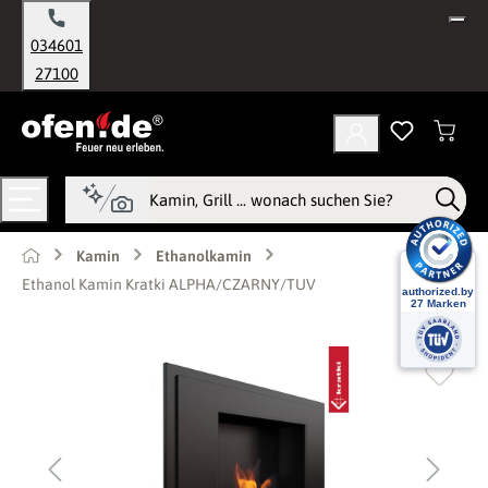
alt springen
034601
27100
Kamin
Ethanolkamin
Ethanol Kamin Kratki ALPHA/CZARNY/TUV