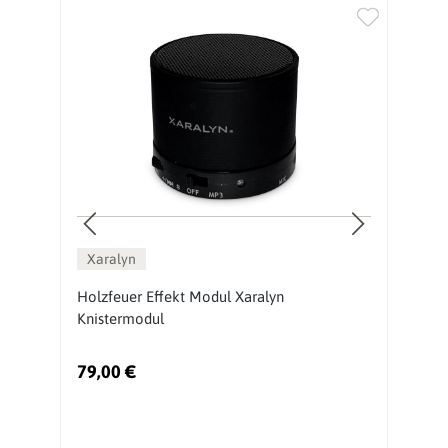
Xaralyn
n
Holzfeuer Effekt Modul Xaralyn
E
Knistermodul
79,00 €
2