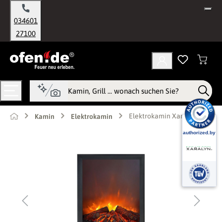
alt springen
034601
27100
Elektrokamin Xaralyn Elski
Kamin
Elektrokamin