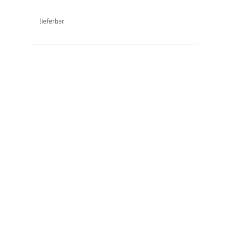
lieferbar
li