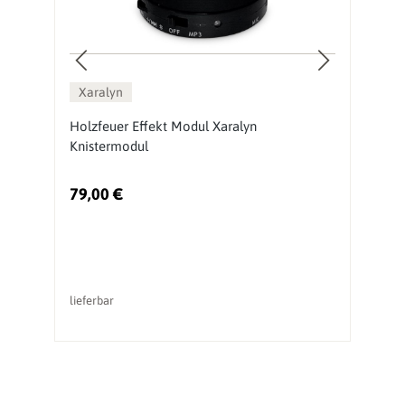
Xaralyn
Holzfeuer Effekt Modul Xaralyn
E
Knistermodul
79,00 €
2
lieferbar
li