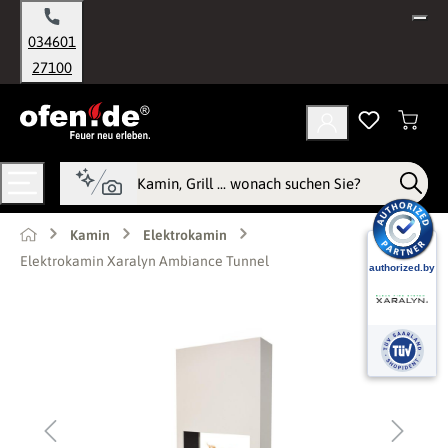
alt springen
034601
27100
Kamin
Elektrokamin
Elektrokamin Xaralyn Ambiance Tunnel