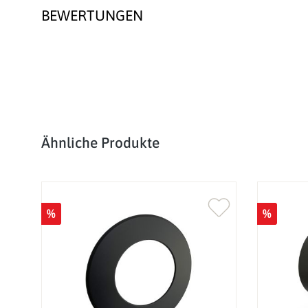
BEWERTUNGEN
Produktgalerie überspringen
Ähnliche Produkte
%
%