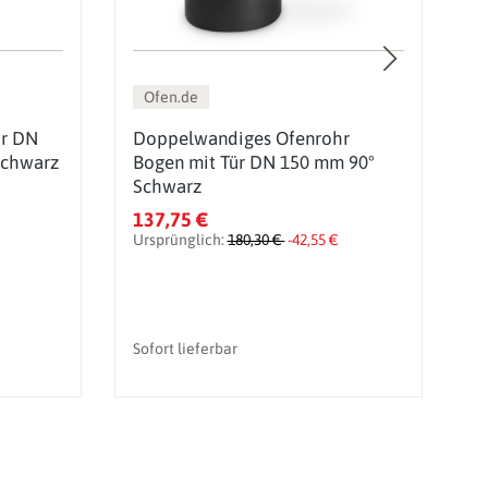
Ofen.de
hr DN
Doppelwandiges Ofenrohr
D
Schwarz
Bogen mit Tür DN 150 mm 90°
A
Schwarz
S
137,75 €
3
Ursprünglich:
180,30 €
-42,55 €
U
Sofort lieferbar
So