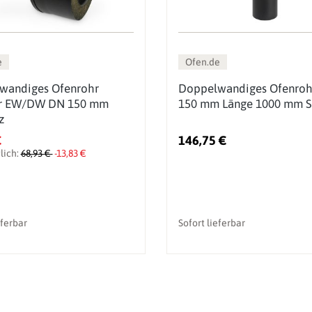
e
Ofen.de
wandiges Ofenrohr
Doppelwandiges Ofenro
r EW/DW DN 150 mm
150 mm Länge 1000 mm 
z
€
146,75 €
lich:
68,93 €
-13,83 €
eferbar
Sofort lieferbar