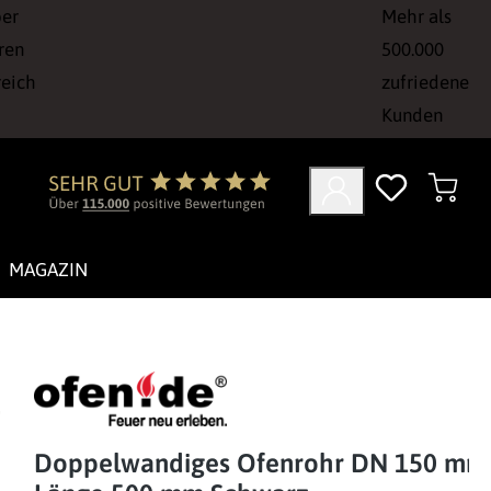
ber
Mehr als
ren
500.000
reich
zufriedene
Kunden
MAGAZIN
Doppelwandiges Ofenrohr DN 150 mm