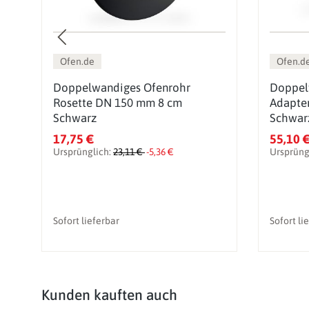
Ofen.de
Ofen.d
Doppelwandiges Ofenrohr
Doppel
Rosette DN 150 mm 8 cm
Adapte
Schwarz
Schwar
17,75 €
55,10 
Ursprünglich:
23,11 €
-5,36 €
Ursprüng
Sofort lieferbar
Sofort li
Produktgalerie überspringen
Kunden kauften auch