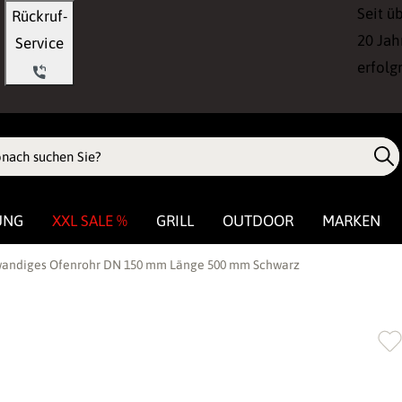
Seit ü
Rückruf-
20 Jah
Service
erfolg
UNG
XXL SALE %
GRILL
OUTDOOR
MARKEN
andiges Ofenrohr DN 150 mm Länge 500 mm Schwarz