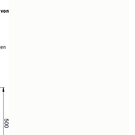
 von
gen