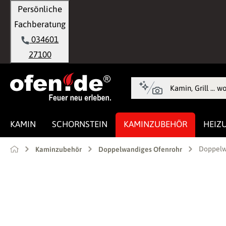
Persönliche
springen
Zur Hauptnavigation springen
Fachberatung
034601
27100
KAMIN
SCHORNSTEIN
KAMINZUBEHÖR
HEIZ
Doppelw
Kaminzubehör
Doppelwandiges Ofenrohr