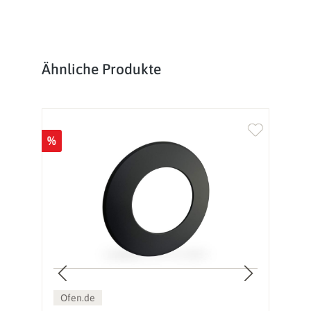
Produktgalerie überspringen
Ähnliche Produkte
%
Ofen.de