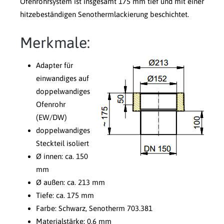
Ofenrohrsystem ist insgesamt 175 mm tief und mit einer
hitzebeständigen Senothermlackierung beschichtet.
Merkmale:
Adapter für
einwandiges auf
doppelwandiges
Ofenrohr
(EW/DW)
doppelwandiges
Steckteil isoliert
Ø innen: ca. 150
mm
Ø außen: ca. 213 mm
Tiefe: ca. 175 mm
Farbe: Schwarz, Senotherm 703.381
Materialstärke: 0,6 mm