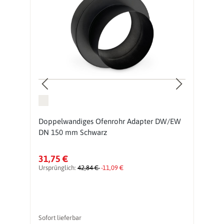
Doppelwandiges Ofenrohr Adapter DW/EW
D
DN 150 mm Schwarz
1
31,75 €
1
Ursprünglich:
42,84 €
-11,09 €
Ur
Sofort lieferbar
So