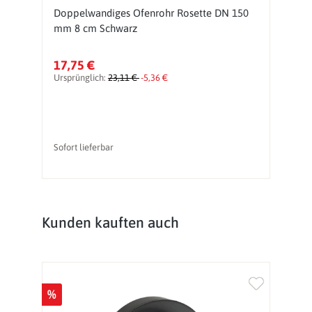
DN
Doppelwandiges Ofenrohr Rosette DN 150
D
mm 8 cm Schwarz
L
17,75 €
1
Ursprünglich:
23,11 €
-5,36 €
Sofort lieferbar
So
Produktgalerie überspringen
Kunden kauften auch
%
%