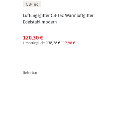
CB-Tec
Lüftungsgitter CB-Tec Warmluftgitter
Lü
Edelstahl modern
m
120,30 €
1
Ursprünglich:
138,28 €
-17,98 €
Ur
lieferbar
li