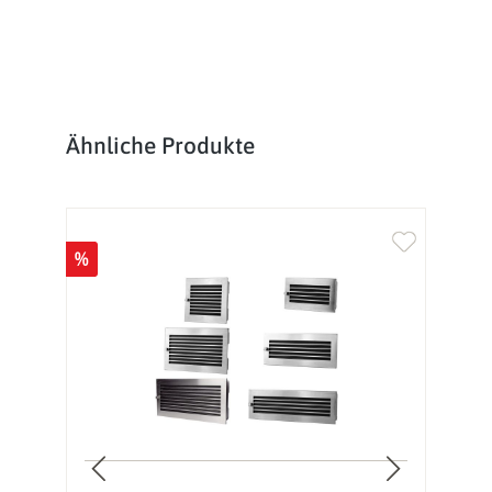
Produktgalerie überspringen
Ähnliche Produkte
%
%