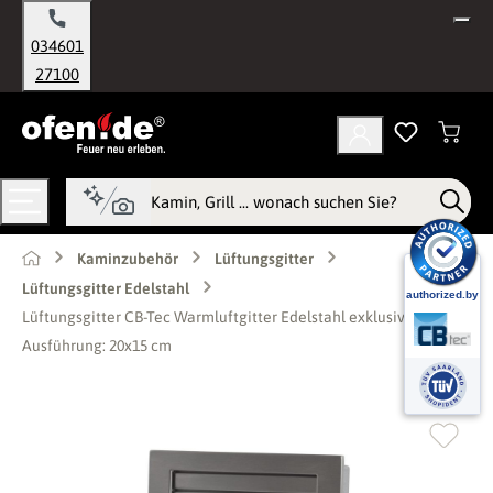
alt springen
034601
27100
Kaminzubehör
Lüftungsgitter
Lüftungsgitter Edelstahl
Lüftungsgitter CB-Tec Warmluftgitter Edelstahl exklusiv matt -
Ausführung: 20x15 cm