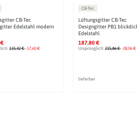
CB-Tec
sgitter CB-Tec
Lüftungsgitter CB-Tec
tgitter Edelstahl modern
Designgitter PB1 blickdic
Edelstahl
 €
187,80 €
lich:
135,42 €
-17,60 €
Ursprünglich:
215,86 €
-28,06 €
lieferbar