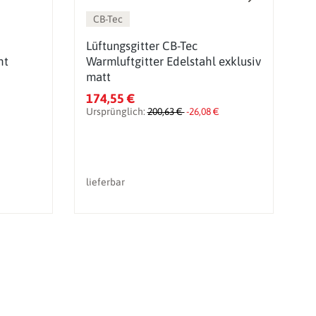
CB-Tec
Lüftungsgitter CB-Tec
L
ht
Warmluftgitter Edelstahl exklusiv
W
matt
E
174,55 €
2
Ursprünglich:
200,63 €
-26,08 €
U
lieferbar
li