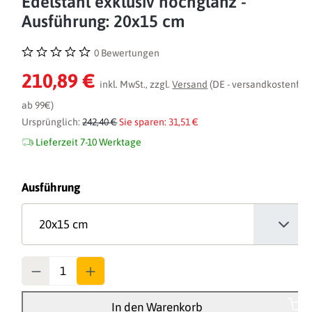
Edelstahl exklusiv hochglanz -
Ausführung: 20x15 cm
0 Bewertungen
Durchschnittliche Bewertung von 0 von 5 Sternen
210,89 €
inkl. MwSt., zzgl.
Versand
(DE - versandkostenfrei
ab 99€)
Ursprünglich:
242,40 €
Sie sparen: 31,51 €
Lieferzeit 7-10 Werktage
auswählen
Ausführung
Anzahl
In den Warenkorb