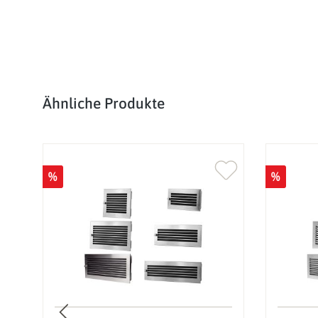
Produktgalerie überspringen
Ähnliche Produkte
%
%