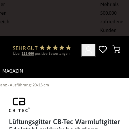
ber
Mehr als
ren
500.000
reich
zufriedene
Kunden
MAGAZIN
lanz - Ausführung: 20x15 cm
Lüftungsgitter CB-Tec Warmluftgitter