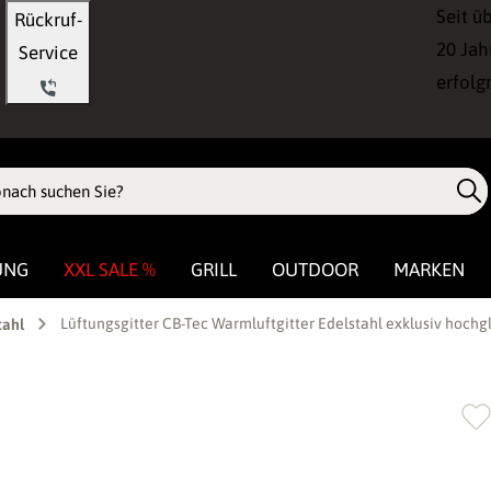
Seit ü
Rückruf-
20 Jah
Service
erfolg
UNG
XXL SALE %
GRILL
OUTDOOR
MARKEN
Lüftungsgitter CB-Tec Warmluftgitter Edelstahl exklusiv hochg
tahl