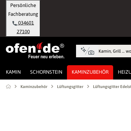
Persönliche
springen
Zur Hauptnavigation springen
Fachberatung
034601
27100
KAMIN
SCHORNSTEIN
KAMINZUBEHÖR
HEIZ
Kaminzubehör
Lüftungsgitter
Lüftungsgitter Edels