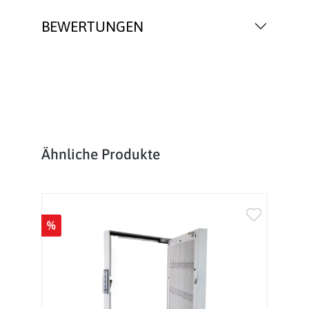
BEWERTUNGEN
Produktgalerie überspringen
Ähnliche Produkte
%
%