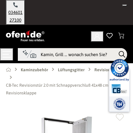
alt springen
034601
27100
Kaminzubehör
Lüftungsgitter
Revisionstüren
CB-Tec Revisionstür 2.0 mit Schnappverschluß 41x48 cm Ofentür
Revisionsklappe