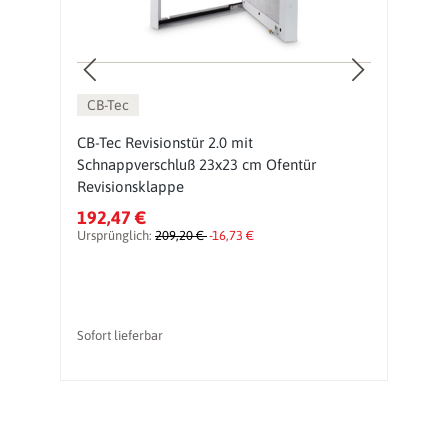
CB-Tec
CB-Tec Revisionstür 2.0 mit
C
Schnappverschluß 23x23 cm Ofentür
S
Revisionsklappe
R
192,47 €
2
Ursprünglich:
209,20 €
-16,73 €
Ur
Sofort lieferbar
li