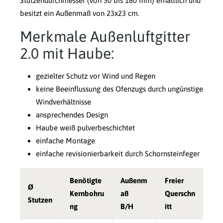
Stutzendurchmesser (von 50 bis 180 mm) erhältlich und
besitzt ein Außenmaß von 23x23 cm.
Merkmale Außenluftgitter
2.0 mit Haube:
gezielter Schutz vor Wind und Regen
keine Beeinflussung des Ofenzugs durch ungünstige
Windverhältnisse
ansprechendes Design
Haube weiß pulverbeschichtet
einfache Montage
einfache revisionierbarkeit durch Schornsteinfeger
Benötigte
Außenm
Freier
Ø
Kernbohru
aß
Querschn
Stutzen
ng
B/H
itt