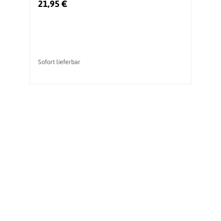
21,95 €
3
Sofort lieferbar
So