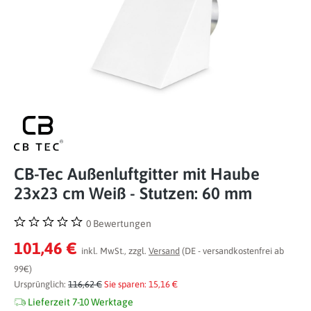
CB-Tec Außenluftgitter mit Haube
23x23 cm Weiß - Stutzen: 60 mm
0 Bewertungen
Durchschnittliche Bewertung von 0 von 5 Sternen
101,46 €
inkl. MwSt., zzgl.
Versand
(DE - versandkostenfrei ab
99€)
Ursprünglich:
116,62 €
Sie sparen: 15,16 €
Lieferzeit 7-10 Werktage