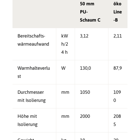
50 mm
öko
PU-
Line
Schaum C
-B
Bereitschafts-
kW
3,12
2,11
wärmeaufwand
h/2
4 h
Warmhalteverlu
W
130,0
87,9
st
Durchmesser
mm
1050
109
mit Isolierung
0
Höhe mit
mm
2000
208
Isolierung
5