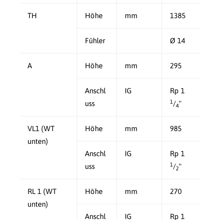
TH
Höhe
mm
1385
Fühler
Ø 14
A
Höhe
mm
295
Anschl
IG
Rp 1
1
uss
/
"
4
VL1 (WT
Höhe
mm
985
unten)
Anschl
IG
Rp 1
1
uss
/
"
2
RL 1 (WT
Höhe
mm
270
unten)
Anschl
IG
Rp 1