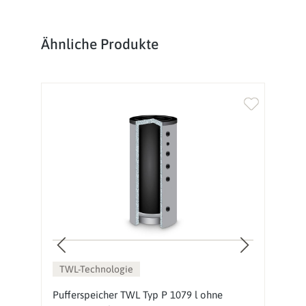
Produktgalerie überspringen
Ähnliche Produkte
TWL-Technologie
Pufferspeicher TWL Typ P 1079 l ohne
S