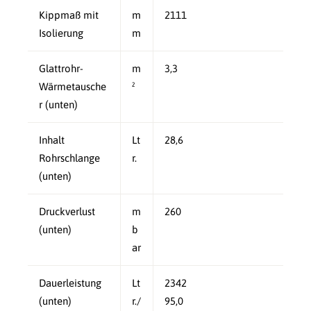
Kippmaß mit
m
2111
Isolierung
m
Glattrohr-
m
3,3
Wärmetausche
²
r (unten)
Inhalt
Lt
28,6
Rohrschlange
r.
(unten)
Druckverlust
m
260
(unten)
b
ar
Dauerleistung
Lt
2342
(unten)
r./
95,0