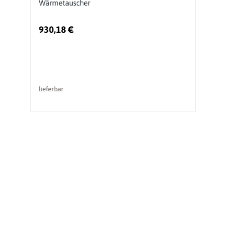
Wärmetauscher
W
930,18 €
5
lieferbar
li