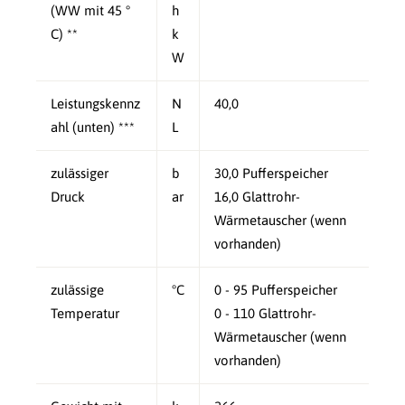
(WW mit 45 °
h
C) **
k
W
Leistungskennz
N
40,0
ahl (unten) ***
L
zulässiger
b
30,0 Pufferspeicher
Druck
ar
16,0 Glattrohr-
Wärmetauscher (wenn
vorhanden)
zulässige
°C
0 - 95 Pufferspeicher
Temperatur
0 - 110 Glattrohr-
Wärmetauscher (wenn
vorhanden)