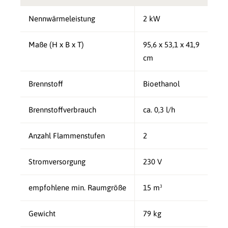
Nennwärmeleistung
2 kW
Maße (H x B x T)
95,6 x 53,1 x 41,9
cm
Brennstoff
Bioethanol
Brennstoffverbrauch
ca. 0,3 l/h
Anzahl Flammenstufen
2
Stromversorgung
230 V
empfohlene min. Raumgröße
15 m³
Gewicht
79 kg