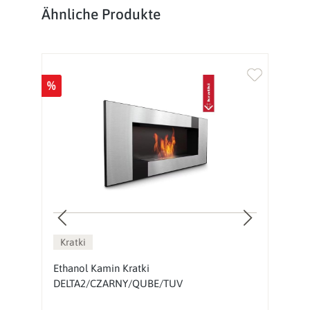
Produktgalerie überspringen
Ähnliche Produkte
%
%
Kratki
Ethanol Kamin Kratki
E
DELTA2/CZARNY/QUBE/TUV