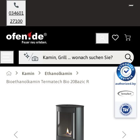
alt springen
034601
27100
Kamin
Ethanolkamin
Bioethanolkamin Termatech Bio 20Bazic R