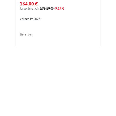
164,00 €
5
Ursprünglich:
173,19 €
-9,19 €
Ur
vorher 195,16 €*
vo
lieferbar
li