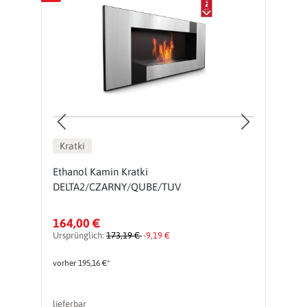
Kratki
Ethanol Kamin Kratki
H
DELTA2/CZARNY/QUBE/TUV
K
164,00 €
7
Ursprünglich:
173,19 €
-9,19 €
vorher 195,16 €*
lieferbar
li