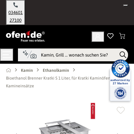
alt springen
034601
27100
Kamin
Ethanolkamin
Bioethanol Brenner Kratki S 1 Liter, für Kratki Kaminöfen und
Kamineinsätze