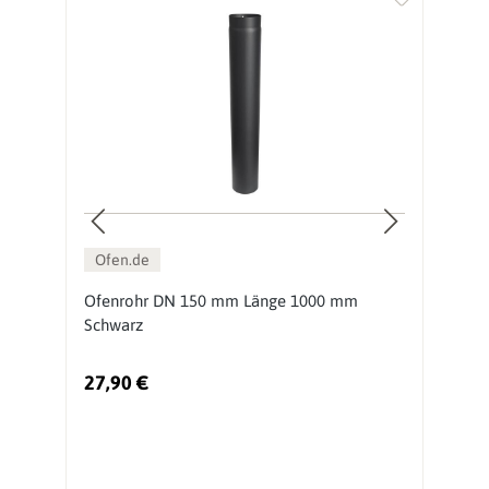
Ofen.de
Ofenrohr DN 150 mm Länge 1000 mm
O
Schwarz
S
27,90 €
1