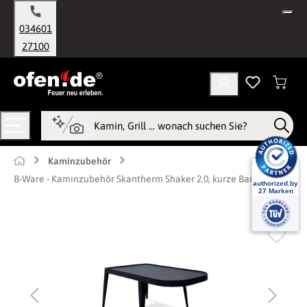
alt springen
034601
27100
Kaminzubehör
B-Ware - Kaminzubehör Skantherm Shaker 2.0, kurze Bank