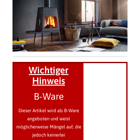
Wichtiger
Hinweis
B-Ware
Dieser Artikel wird als B-Ware
angeboten und weist
möglicherweise Mängel auf, die
jedoch keinerlei