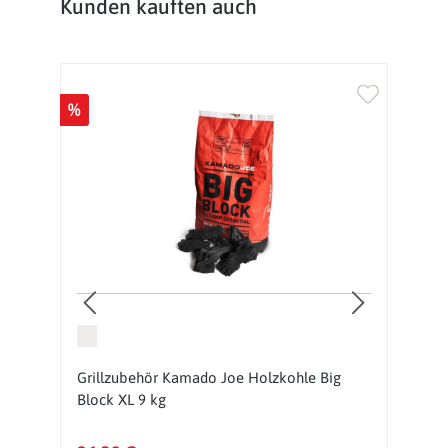
Produktgalerie überspringen
Kunden kauften auch
%
Grillzubehör Kamado Joe Holzkohle Big
G
Block XL 9 kg
A