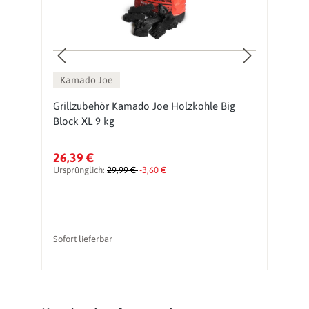
Kamado Joe
Grillzubehör Kamado Joe Holzkohle Big
K
Block XL 9 kg
S
26,39 €
3
Ursprünglich:
29,99 €
-3,60 €
Sofort lieferbar
So