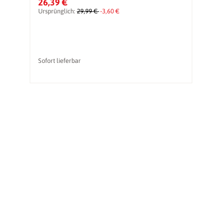
26,39 €
2
Ursprünglich:
29,99 €
-3,60 €
Sofort lieferbar
So