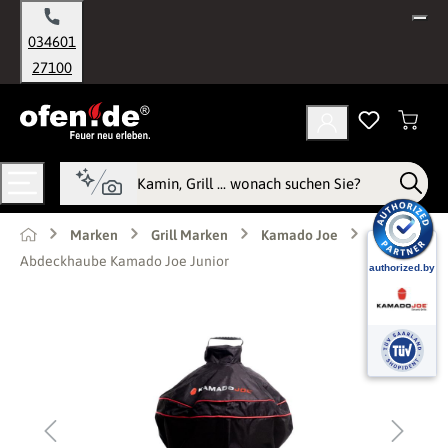
alt springen
034601
27100
Marken
Grill Marken
Kamado Joe
Abdeckhaube Kamado Joe Junior