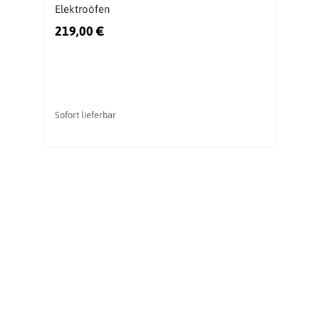
Elektroöfen
219,00 €
2
Sofort lieferbar
So