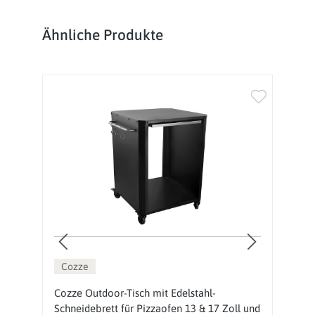
Produktgalerie überspringen
Ähnliche Produkte
Cozze
Cozze Outdoor-Tisch mit Edelstahl-
O
Schneidebrett für Pizzaofen 13 & 17 Zoll und
P