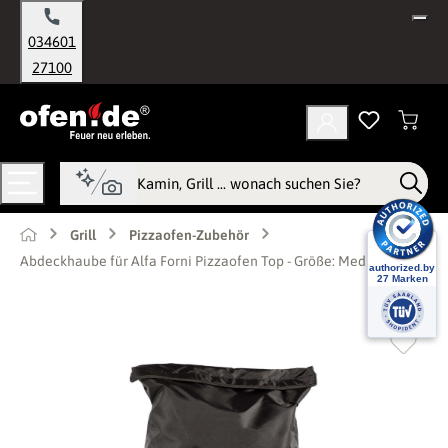
alt springen
034601
27100
Grill
Pizzaofen-Zubehör
Abdeckhaube für Alfa Forni Pizzaofen Top - Größe: Medium