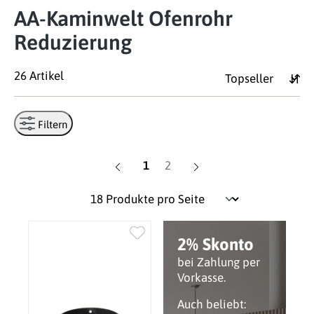
AA-Kaminwelt Ofenrohr
Reduzierung
26 Artikel
Filtern
Seite
Seite
1
2
2% Skonto
bei Zahlung per
Vorkasse.
Auch beliebt: