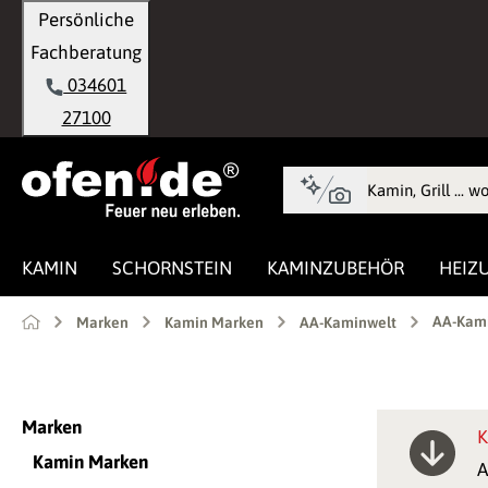
Persönliche
springen
Zur Hauptnavigation springen
Fachberatung
034601
27100
KAMIN
SCHORNSTEIN
KAMINZUBEHÖR
HEIZ
AA-Kami
Marken
Kamin Marken
AA-Kaminwelt
Marken
K
Kamin Marken
A