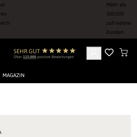
ber
Mehr als
ren
500.000
reich
zufriedene
Kunden
MAGAZIN
.