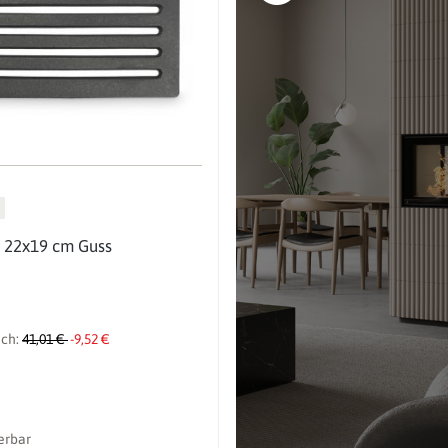
 22x19 cm Guss
ich:
41,01 €
-9,52 €
ferbar