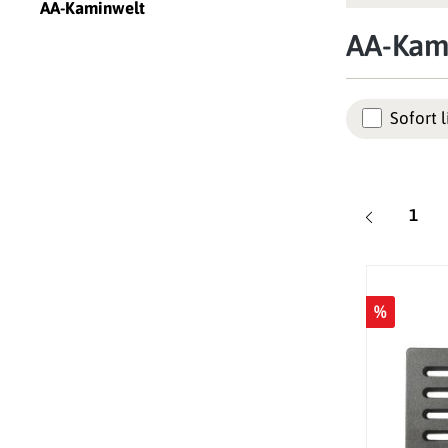
AA-Kaminwelt
AA-Kam
Sofort l
Seite
1
%