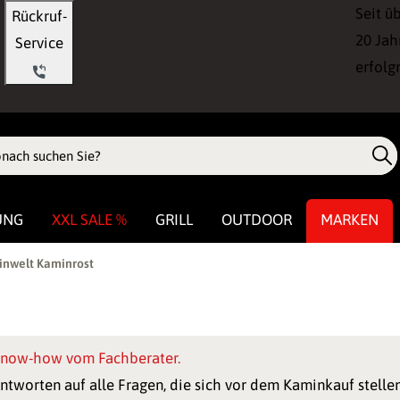
Seit ü
Rückruf-
20 Jah
Service
erfolg
UNG
XXL SALE %
GRILL
OUTDOOR
MARKEN
nwelt Kaminrost
now-how vom Fachberater.
ntworten auf alle Fragen, die sich vor dem Kaminkauf stellen