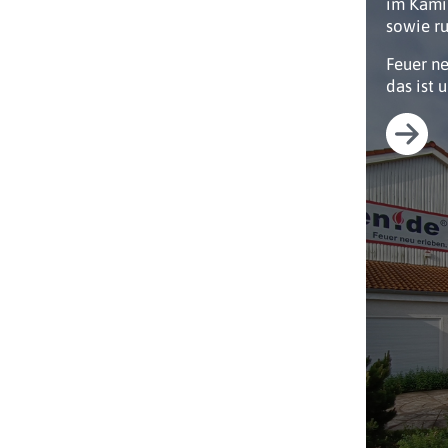
im Kami
sowie ru
Feuer n
das ist 