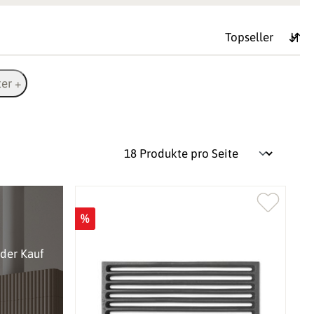
ter +
%
oder Kauf