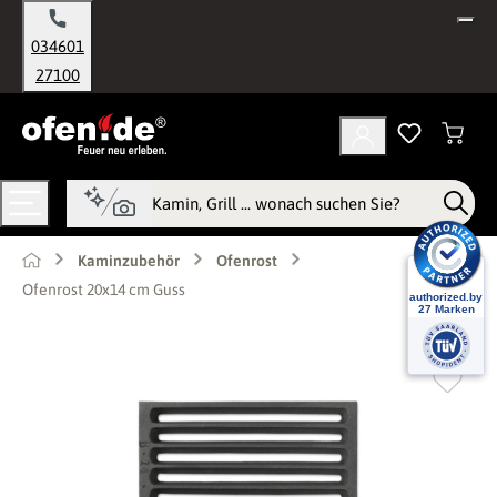
alt springen
034601
27100
Kaminzubehör
Ofenrost
Ofenrost 20x14 cm Guss