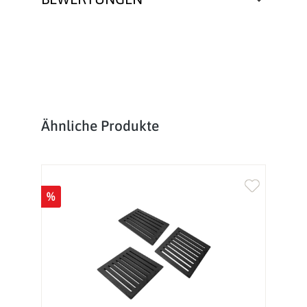
Produktgalerie überspringen
Ähnliche Produkte
%
%