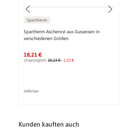
Spartherm
Spartherm Ascherost aus Gusseisen in
O
verschiedenen Größen
18,21 €
3
Ursprünglich:
20,23 €
-2,02 €
Ur
lieferbar
So
Produktgalerie überspringen
Kunden kauften auch