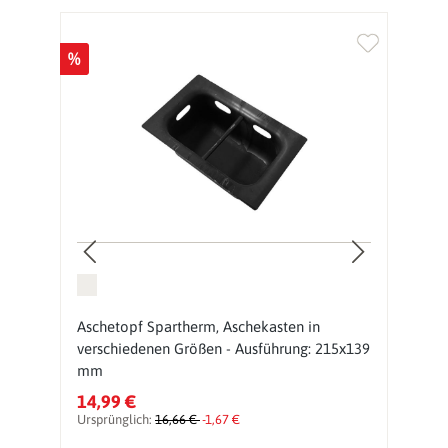
%
Aschetopf Spartherm, Aschekasten in
K
verschiedenen Größen - Ausführung: 215x139
R
mm
14,99 €
1
Ursprünglich:
16,66 €
-1,67 €