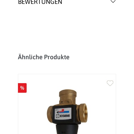
BEWERTUNGEN
Produktgalerie überspringen
Ähnliche Produkte
%
%