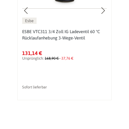
Esbe
ESBE VTC311 3/4 Zoll IG Ladeventil 60 °C
E
Rücklaufanhebung 3-Wege-Ventil
R
131,14 €
1
Ursprünglich:
168,90 €
-37,76 €
Ur
Sofort lieferbar
li