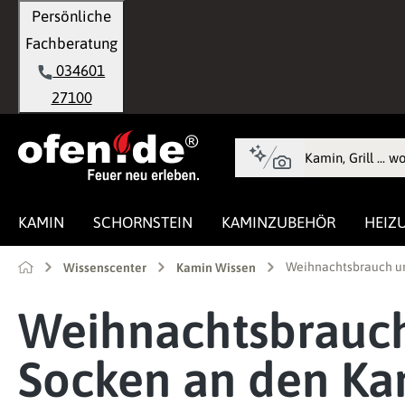
Persönliche
springen
Zur Hauptnavigation springen
Fachberatung
034601
27100
KAMIN
SCHORNSTEIN
KAMINZUBEHÖR
HEIZ
Weihnachtsbrauch un
Wissenscenter
Kamin Wissen
Weihnachtsbrauch
Socken an den Ka