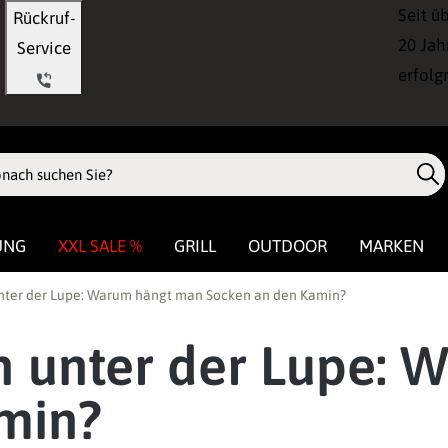
Seit ü
Rückruf-
20 Jah
Service
erfolg
UNG
XXL SALE %
GRILL
OUTDOOR
MARKEN
ter der Lupe: Warum hängt man Socken an den Kamin?
 unter der Lupe: 
min?