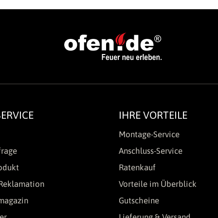
ERVICE
IHRE VORTEILE
Montage-Service
frage
Anschluss-Service
odukt
Ratenkauf
Reklamation
Vorteile im Überblick
lmagazin
Gutscheine
er
Lieferung & Versand