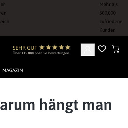
ber
Mehr als
ren
500.000
reich
zufriedene
Kunden
MAGAZIN
Warum hängt man