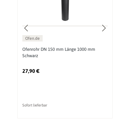
Ofen.de
0
Ofenrohr DN 150 mm Länge 1000 mm
O
Schwarz
S
27,90 €
1
Sofort lieferbar
So