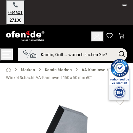
alt springen
034601
27100
Marken
Kamin Marken
AA-Kaminwelt
Winkel Schacht AA-Kaminwelt 150 x 50 mm 60°