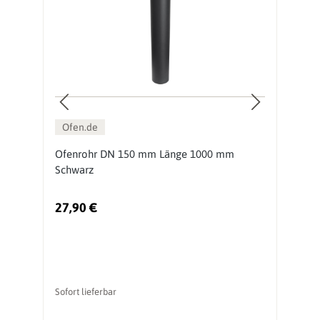
Ofen.de
Ofenrohr DN 150 mm Länge 1000 mm
O
Schwarz
S
27,90 €
1
Sofort lieferbar
So