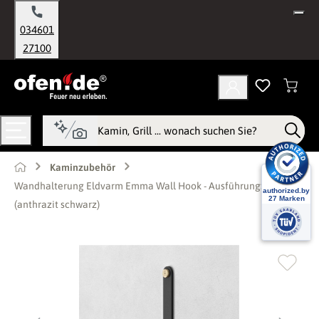
alt springen
034601
27100
Kaminzubehör
Wandhalterung Eldvarm Emma Wall Hook - Ausführung: Noir B
(anthrazit schwarz)