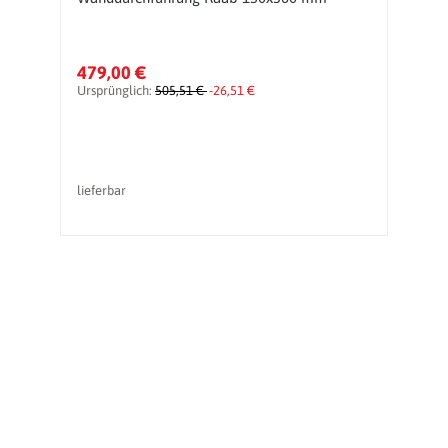
i
479,00 €
1
Ursprünglich:
505,51 €
-26,51 €
Ur
lieferbar
li