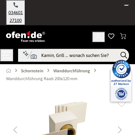
alt springen
034601
27100
Schornstein
Wanddurchführung
Wanddurchführung Raab 200x120 mm