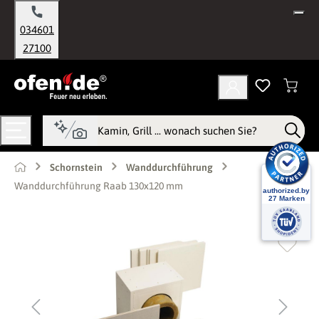
alt springen
034601
27100
Schornstein
Wanddurchführung
Wanddurchführung Raab 130x120 mm