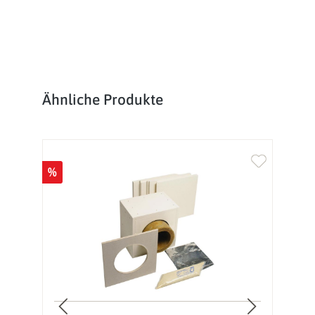
Produktgalerie überspringen
Ähnliche Produkte
%
%