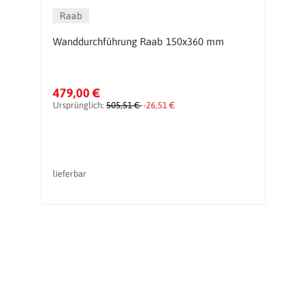
Raab
Wanddurchführung Raab 150x360 mm
J
i
479,00 €
1
Ursprünglich:
505,51 €
-26,51 €
Ur
lieferbar
li