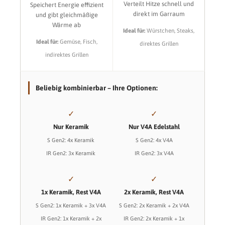
Verteilt Hitze schnell und
Speichert Energie effizient
direkt im Garraum
und gibt gleichmäßige
Wärme ab
Ideal für:
Würstchen, Steaks,
Ideal für:
Gemüse, Fisch,
direktes Grillen
indirektes Grillen
Beliebig kombinierbar – Ihre Optionen:
✓
✓
Nur Keramik
Nur V4A Edelstahl
S Gen2: 4x Keramik
S Gen2: 4x V4A
IR Gen2: 3x Keramik
IR Gen2: 3x V4A
✓
✓
1x Keramik, Rest V4A
2x Keramik, Rest V4A
S Gen2: 1x Keramik + 3x V4A
S Gen2: 2x Keramik + 2x V4A
IR Gen2: 1x Keramik + 2x
IR Gen2: 2x Keramik + 1x