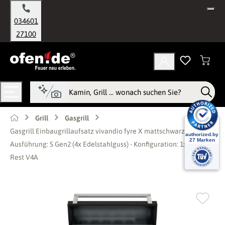
alt springen
034601
27100
Grill
Gasgrill
Gasgrill Einbaugrillaufsatz vivandio fyre X mattschwarz -
Ausführung: S Gen2 (4x Edelstahlguss) - Konfiguration: 1x Keramik
Rest V4A