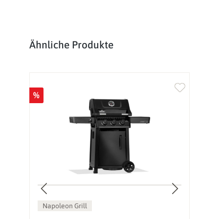
Produktgalerie überspringen
Ähnliche Produkte
%
%
Napoleon Grill