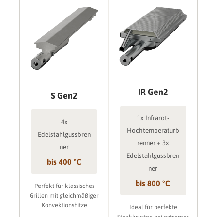
IR Gen2
S Gen2
1x Infrarot-
4x
Hochtemperaturb
Edelstahlgussbren
renner + 3x
ner
Edelstahlgussbren
bis 400 °C
ner
bis 800 °C
Perfekt für klassisches
Grillen mit gleichmäßiger
Konvektionshitze
Ideal für perfekte
Steakkrusten bei extremer