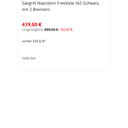
Gasgrill Napoleon Freestyle 365 Schwarz,
G
mit 3 Brennern
439,00 €
2
Ursprünglich:
499,00 €
-60,00 €
Ur
vorher 534,31 €*
lieferbar
So