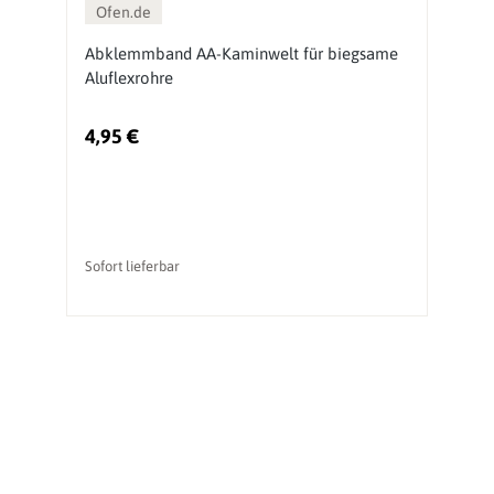
Ofen.de
Abklemmband AA-Kaminwelt für biegsame
V
Aluflexrohre
K
4,95 €
6
Sofort lieferbar
So