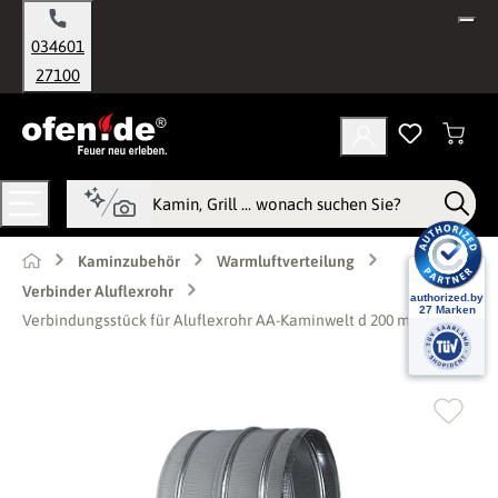
alt springen
034601
27100
Kaminzubehör
Warmluftverteilung
Verbinder Aluflexrohr
Verbindungsstück für Aluflexrohr AA-Kaminwelt d 200 mm