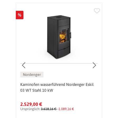
%
Nordenger
Kaminofen wasserführend Nordenger Eskil
K
03 WT Stahl 10 kW
T
2.529,00 €
2
Ursprünglich:
3.618,16 €
-1.089,16 €