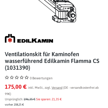
Ventilationskit für Kaminofen
wasserführend Edilkamin Flamma CS
(1031390)
0 Bewertungen
Durchschnittliche Bewertung von 0 von 5 Sternen
175,00 €
inkl. MwSt., zzgl.
Versand
(DE - versandkostenfrei ab
99€)
Ursprünglich:
196,35 €
Sie sparen: 21,35 €
vorher 208,25 €