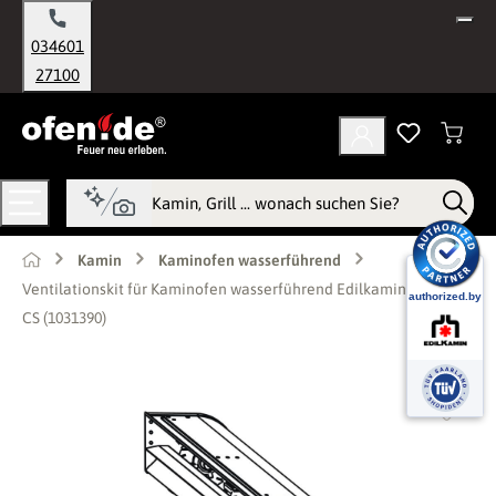
alt springen
034601
27100
Kamin
Kaminofen wasserführend
Ventilationskit für Kaminofen wasserführend Edilkamin Flamma
CS (1031390)