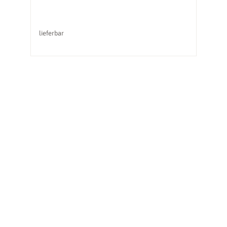
lieferbar
li