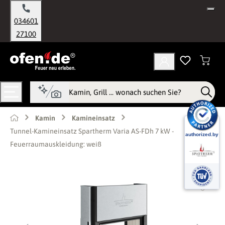
alt springen
034601
27100
Kamin
Kamineinsatz
Tunnel-Kamineinsatz Spartherm Varia AS-FDh 7 kW -
Feuerraumauskleidung: weiß