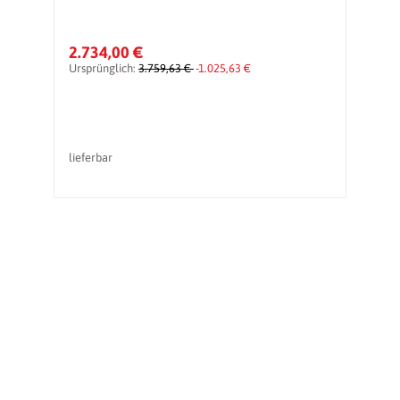
2.734,00 €
1
Ursprünglich:
3.759,63 €
-1.025,63 €
Ur
lieferbar
li