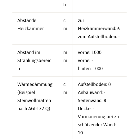
h
Abstände
c
zur
Heizkammer
m
Heizkammerwand: 6
zum Aufstellboden: -
Abstand im
m
vorne: 1000
Strahlungsbereic
m
vorne: -
h
hinten: 1000
Wärmedämmung
c
Aufstellboden: 0
(Beispiel
m
Anbauwand: -
Steinwollmatten
Seitenwand: 8
nach AGI-132 Q)
Decke: -
Vormauerung bei zu
schützender Wand:
10