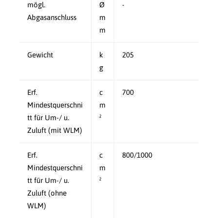
mögl.
Ø
-
Abgasanschluss
m
m
Gewicht
k
205
g
Erf.
c
700
Mindestquerschni
m
tt für Um-/ u.
²
Zuluft (mit WLM)
Erf.
c
800/1000
Mindestquerschni
m
tt für Um-/ u.
²
Zuluft (ohne
WLM)