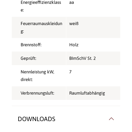
Energieeffizienzklass
aa
e:
Feuerraumauskleidun
weiß
g:
Brennstoff:
Holz
Geprüft:
BImSchV St. 2
Nennleistung kW,
7
direkt:
Verbrennungsluft:
Raumluftabhängig
DOWNLOADS