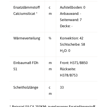
Ersatzdämmstoff
c
Aufstellboden: 0
Calciumsilicat *
m
Anbauwand: -
Seitenwand: 7
Decke: -
Wärmeverteilung
%
Konvektion: 42
Sichtscheibe: 58
H
O: 0
2
Einbaumaß FDh
m
Front: H371/B850
51
m
Rückseite:
H378/B753
Scheitholzlänge
c
33
m
* Beispiel SILCA 250KM: zugelassener Ersatzdämmstoff