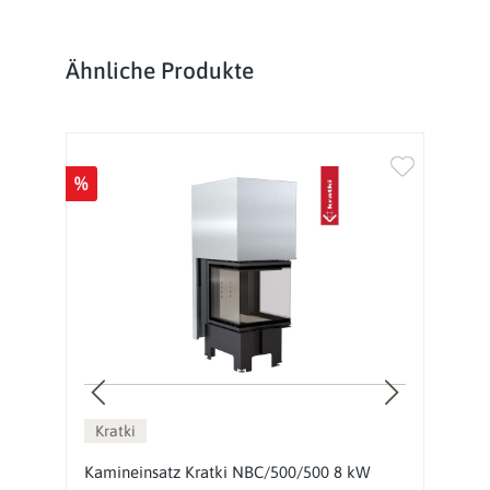
Produktgalerie überspringen
Ähnliche Produkte
%
%
Kratki
Kamineinsatz Kratki NBC/500/500 8 kW
K