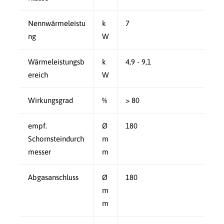
Nennwärmeleistu
k
7
ng
W
Wärmeleistungsb
k
4,9 - 9,1
ereich
W
Wirkungsgrad
%
> 80
empf.
Ø
180
Schornsteindurch
m
messer
m
Abgasanschluss
Ø
180
m
m