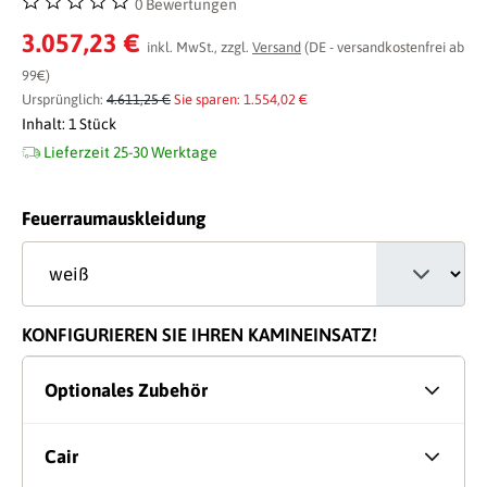
0 Bewertungen
Durchschnittliche Bewertung von 0 von 5 Sternen
3.057,23 €
inkl. MwSt., zzgl.
Versand
(DE - versandkostenfrei ab
99€)
Ursprünglich:
4.611,25 €
Sie sparen: 1.554,02 €
Inhalt:
1 Stück
Lieferzeit 25-30 Werktage
auswählen
Feuerraumauskleidung
KONFIGURIEREN SIE IHREN KAMINEINSATZ!
Optionales Zubehör
Cair