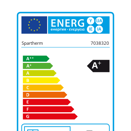
Spartherm
7038320
+
A