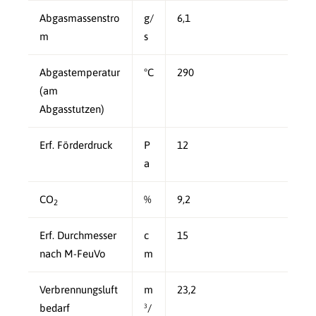
Abgasmassenstro
g/
6,1
m
s
Abgastemperatur
°C
290
(am
Abgasstutzen)
Erf. Förderdruck
P
12
a
CO
%
9,2
2
Erf. Durchmesser
c
15
nach M-FeuVo
m
Verbrennungsluft
m
23,2
bedarf
³/