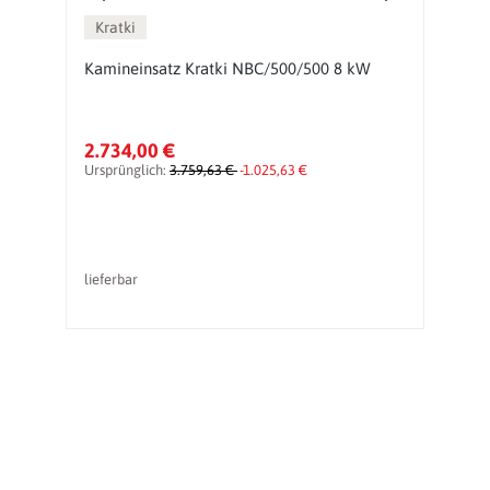
Kratki
Kamineinsatz Kratki NBC/500/500 8 kW
E
2.734,00 €
1
Ursprünglich:
3.759,63 €
-1.025,63 €
Ur
lieferbar
li