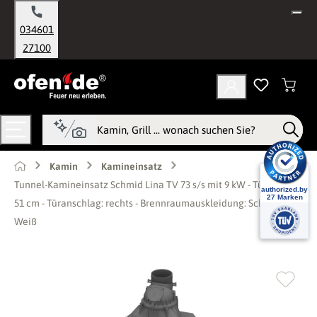
alt springen
034601
27100
Kamin
Kamineinsatz
Tunnel-Kamineinsatz Schmid Lina TV 73 s/s mit 9 kW - Türhöhe:
51 cm - Türanschlag: rechts - Brennraumauskleidung: Schamotte
Weiß