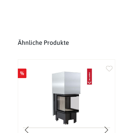
Produktgalerie überspringen
Ähnliche Produkte
%