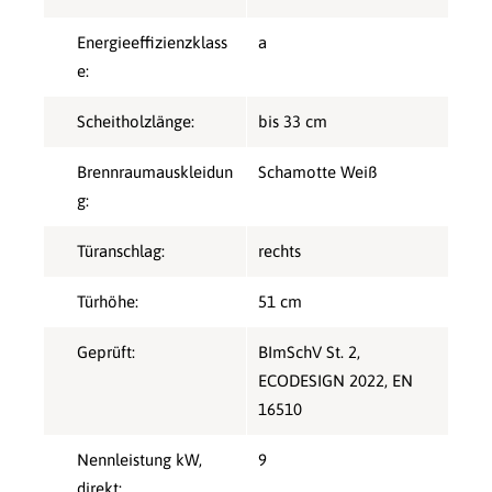
Energieeffizienzklass
a
e:
Scheitholzlänge:
bis 33 cm
Brennraumauskleidun
Schamotte Weiß
g:
Türanschlag:
rechts
Türhöhe:
51 cm
Geprüft:
BImSchV St. 2
,
ECODESIGN 2022
, EN
16510
Nennleistung kW,
9
direkt: