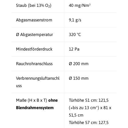
Staub (bei 13% O
)
40 mg/Nm³
2
Abgasmassenstrom
9,1 g/s
Ø Abgastemperatur
320 °C
Mindestförderdruck
12 Pa
Rauchrohranschluss
Ø 200 mm
Verbrennungsluftanschl
Ø 150 mm
uss
Maße (H x B x T)
ohne
Türhöhe 51 cm:
121,5
Blendrahmensystem
(+bis zu 13 cm*) x 81 x
51,5 cm
Türhöhe 57 cm:
127,5