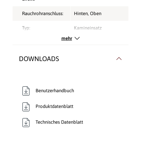
Rauchrohranschluss:
Hinten
, Oben
Typ:
Kamineinsatz
mehr
Verbrennungsluft:
Raumluftunabhängig
,
Raumluftunabhängig
,
DOWNLOADS
Raumluftunabhängig
Verglasung:
Durchsicht
Wärmetransport:
Luftführend
, Luftführend
,
Benutzerhandbuch
Luftführend
, Luftführend
,
Luftführend
, Luftführend
Produktdatenblatt
Technisches Datenblatt