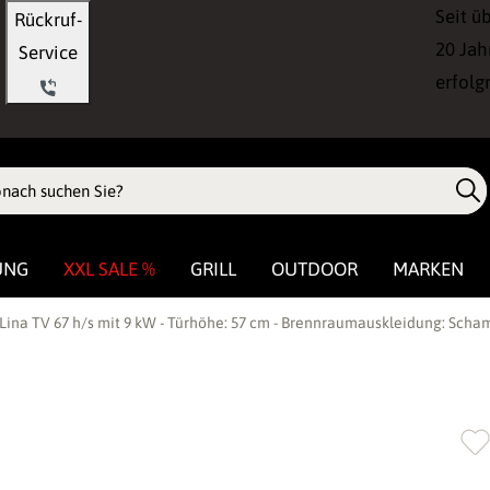
Seit ü
Rückruf-
20 Jah
Service
erfolg
UNG
XXL SALE %
GRILL
OUTDOOR
MARKEN
ina TV 67 h/s mit 9 kW - Türhöhe: 57 cm - Brennraumauskleidung: Scha