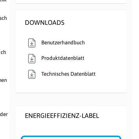
Nennleistung kW,
9
direkt:
nsch
DOWNLOADS
Rauchrohranschlu
Hinten
, Oben
ss:
Benutzerhandbuch
ich
Typ:
Kamineinsatz
Produktdatenblatt
Verbrennungsluft:
Raumluftunabhängig
Technisches Datenblatt
,
nen
Raumluftunabhängig
,
Raumluftunabhängig
 der
ENERGIEEFFIZIENZ-LABEL
Verglasung:
Durchsicht
Wärmetransport:
Luftführend
,