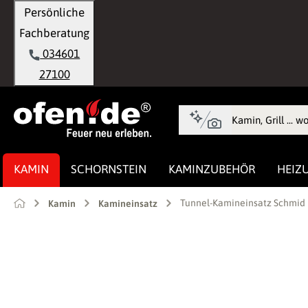
Persönliche
springen
Zur Hauptnavigation springen
Fachberatung
034601
27100
KAMIN
SCHORNSTEIN
KAMINZUBEHÖR
HEIZ
Tunnel-Kamineinsatz Schmid L
Kamin
Kamineinsatz