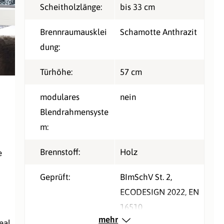
Scheitholzlänge:
bis 33 cm
Brennraumausklei
Schamotte Anthrazit
dung:
Türhöhe:
57 cm
modulares
nein
Blendrahmensyste
m:
Brennstoff:
Holz
e
Geprüft:
BImSchV St. 2
,
ECODESIGN 2022
, EN
16510
mehr
eal