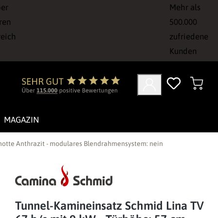
ber
Mehr als
ren
500.000
reich
zufriedene
Kunden
MAGAZIN
motte Anthrazit - modulares Blendrahmensystem: nein
Tunnel-Kamineinsatz Schmid Lina TV