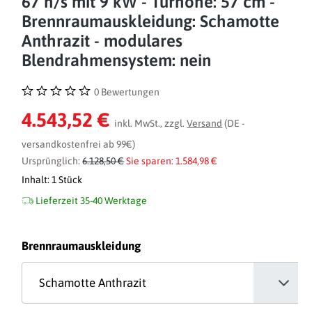
67 h/s mit 9 kW - Türhöhe: 57 cm -
Brennraumauskleidung: Schamotte
Anthrazit - modulares
Blendrahmensystem: nein
0 Bewertungen
Durchschnittliche Bewertung von 0 von 5 Sternen
4.543,52 €
inkl. MwSt., zzgl.
Versand
(DE -
versandkostenfrei ab 99€)
Ursprünglich:
6.128,50 €
Sie sparen: 1.584,98 €
Inhalt:
1 Stück
Lieferzeit 35-40 Werktage
auswählen
Brennraumauskleidung