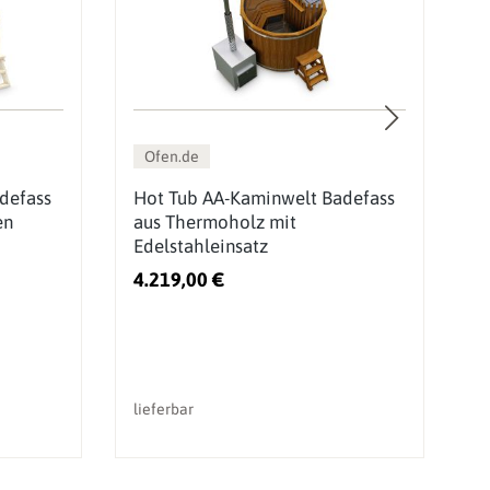
Ofen.de
defass
Hot Tub AA-Kaminwelt Badefass
H
en
aus Thermoholz mit
D
Edelstahleinsatz
4.219,00 €
3
lieferbar
li