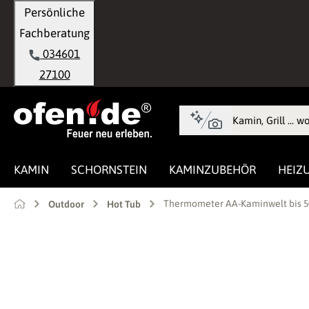
Persönliche
springen
Zur Hauptnavigation springen
Fachberatung
034601
27100
KAMIN
SCHORNSTEIN
KAMINZUBEHÖR
HEIZ
Thermometer AA-Kaminwelt bis 5
Outdoor
Hot Tub