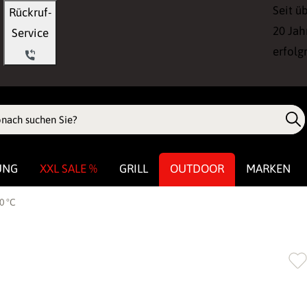
Seit ü
Rückruf-
20 Jah
Service
erfolg
UNG
XXL SALE %
GRILL
OUTDOOR
MARKEN
0 °C