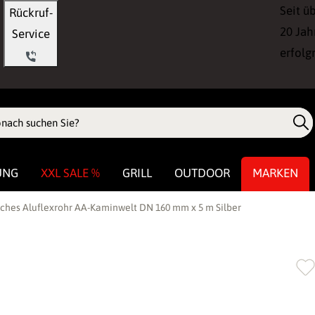
Seit ü
Rückruf-
20 Jah
Service
erfolg
UNG
XXL SALE %
GRILL
OUTDOOR
MARKEN
ches Aluflexrohr AA-Kaminwelt DN 160 mm x 5 m Silber