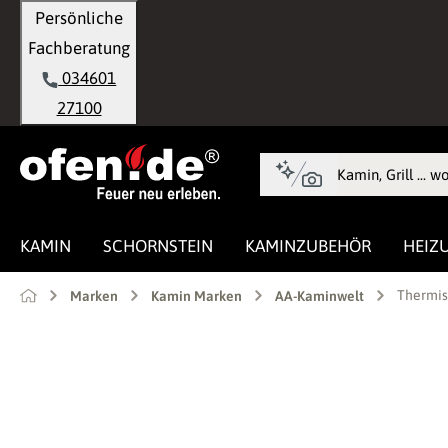
Persönliche
springen
Zur Hauptnavigation springen
Fachberatung
034601
27100
KAMIN
SCHORNSTEIN
KAMINZUBEHÖR
HEIZ
Thermis
Marken
Kamin Marken
AA-Kaminwelt