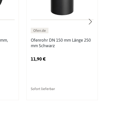
Ofen.de
 mm,
Ofenrohr DN 150 mm Länge 250
O
mm Schwarz
m
11,90 €
2
Sofort lieferbar
So