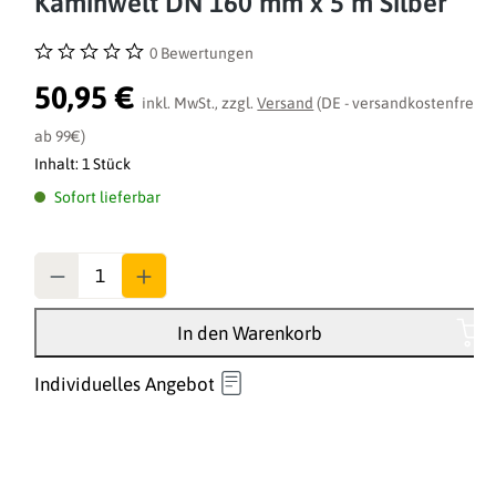
Kaminwelt DN 160 mm x 5 m Silber
0 Bewertungen
Durchschnittliche Bewertung von 0 von 5 Sternen
50,95 €
inkl. MwSt., zzgl.
Versand
(DE - versandkostenfrei
ab 99€)
Inhalt:
1 Stück
Sofort lieferbar
Anzahl
In den Warenkorb
Individuelles Angebot