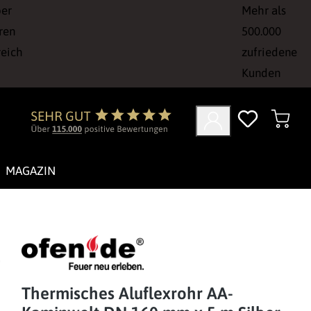
ber
Mehr als
ren
500.000
reich
zufriedene
Kunden
MAGAZIN
Thermisches Aluflexrohr AA-