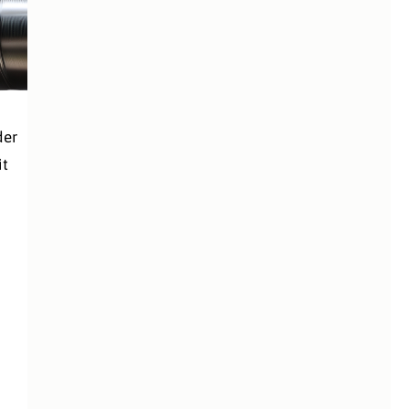
der
it