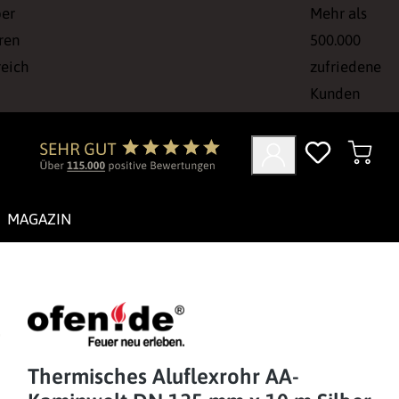
ber
Mehr als
ren
500.000
reich
zufriedene
Kunden
MAGAZIN
Thermisches Aluflexrohr AA-