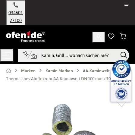
alt springen
034601
27100
Marken
Kamin Marken
AA-Kaminwelt
Thermisches Aluflexrohr AA-Kaminwelt DN 100 mm x 10 m Silber