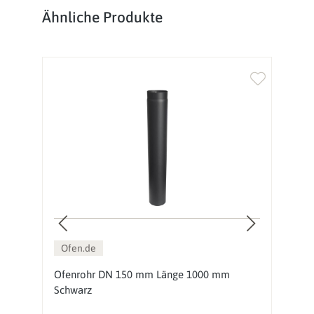
Produktgalerie überspringen
Ähnliche Produkte
Ofen.de
0
Ofenrohr DN 150 mm Länge 1000 mm
O
Schwarz
S