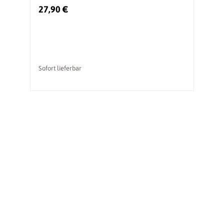
27,90 €
1
Sofort lieferbar
So