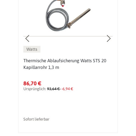
Watts
Thermische Ablaufsicherung Watts STS 20
T
Kapillarrohr 1,3 m
K
86,70 €
1
Ursprünglich:
93,64 €
-6,94 €
Ur
Sofort lieferbar
So