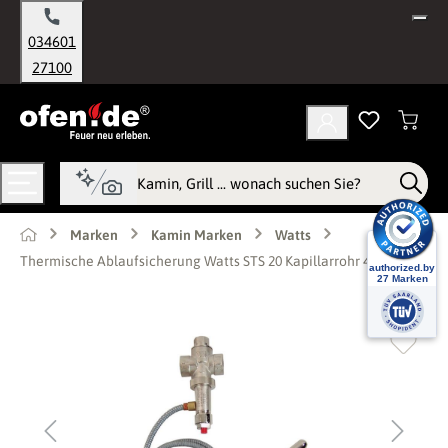
alt springen
034601
27100
Marken
Kamin Marken
Watts
Thermische Ablaufsicherung Watts STS 20 Kapillarrohr 4 m