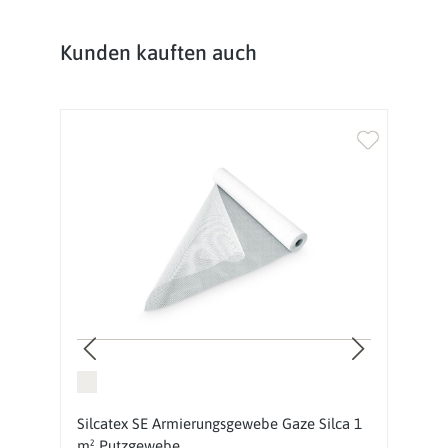
Produktgalerie überspringen
Kunden kauften auch
Silcatex SE Armierungsgewebe Gaze Silca 1
I
m² Putzgewebe
Si